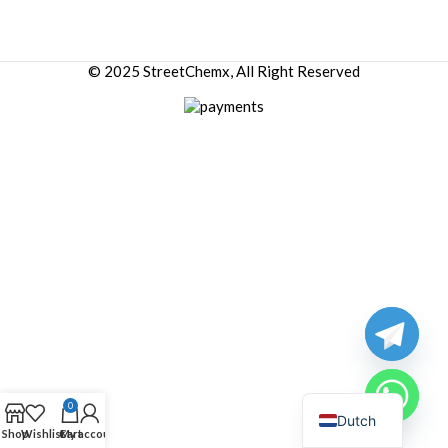
© 2025 StreetChemx, All Right Reserved
0
Dutch
Shop
Wishlist
Cart
My account