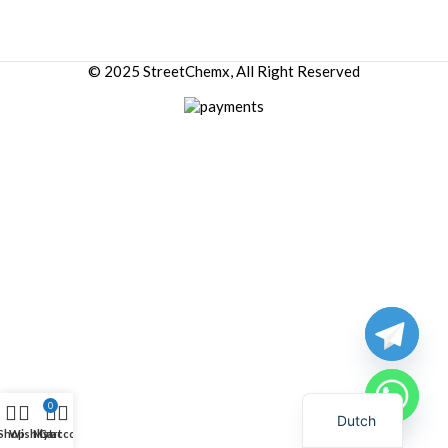
© 2025 StreetChemx, All Right Reserved
0
Dutch
Shop
Wishlist
My account
Cart