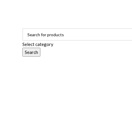
ADD ANYTHING HERE OR JUST REMOVE IT…
Select category
Search
Browse Categories