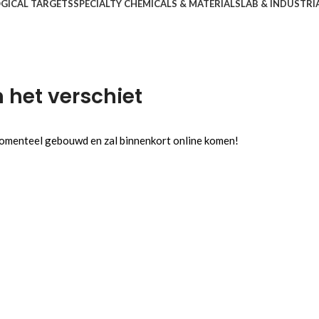
OGICAL TARGETS
SPECIALTY CHEMICALS & MATERIALS
LAB & INDUSTRI
n het verschiet
 momenteel gebouwd en zal binnenkort online komen!