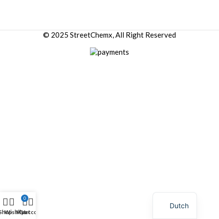
© 2025 StreetChemx, All Right Reserved
0
Dutch
Shop
Wishlist
My account
Cart