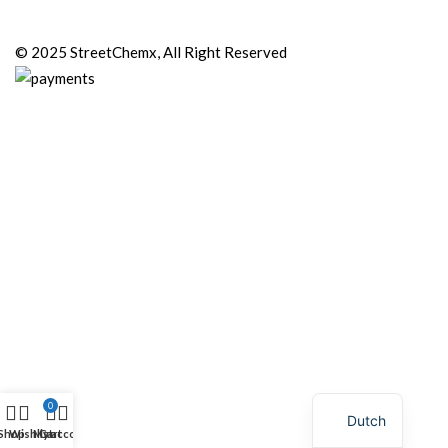
© 2025 StreetChemx, All Right Reserved
0
Dutch
Shop
Wishlist
My account
Cart