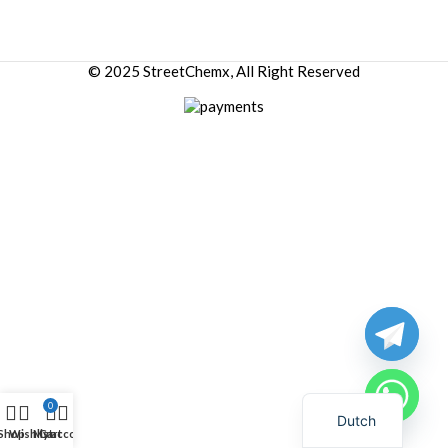
© 2025 StreetChemx, All Right Reserved
0
Dutch
Shop
Wishlist
My account
Cart