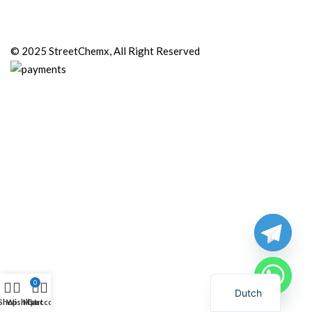
© 2025 StreetChemx, All Right Reserved
0
Dutch
Shop
Wishlist
My account
Cart