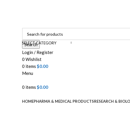
ADD ANYTHING HERE OR JUST REMOVE IT…
SELECT CATEGORY
Search
Login / Register
0
Wishlist
0
items
$
0.00
Menu
0
items
$
0.00
Browse Categories
HOME
PHARMA & MEDICAL PRODUCTS
RESEARCH & BIOL