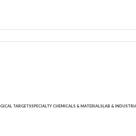
OGICAL TARGETS
SPECIALTY CHEMICALS & MATERIALS
LAB & INDUSTRI