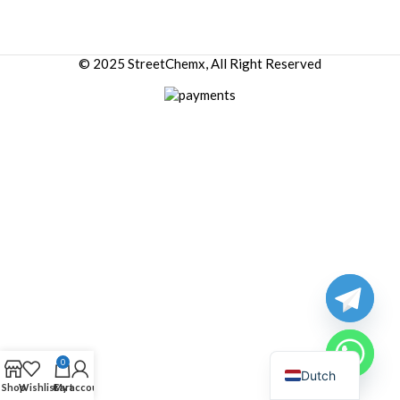
© 2025 StreetChemx, All Right Reserved
0
Dutch
Shop
Wishlist
Cart
My account