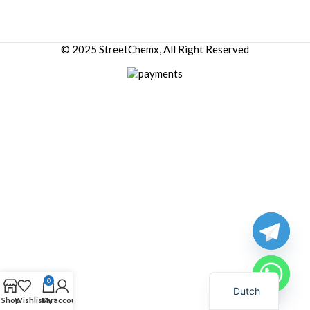
© 2025 StreetChemx, All Right Reserved
0
Dutch
Shop
Wishlist
Cart
My account