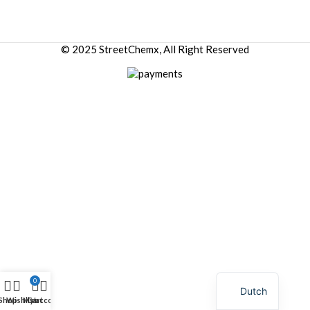
© 2025 StreetChemx, All Right Reserved
0
Dutch
Shop
Wishlist
My account
Cart