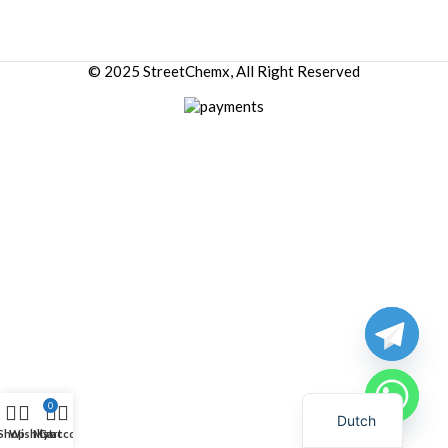
© 2025 StreetChemx, All Right Reserved
0
Dutch
Shop
Wishlist
My account
Cart