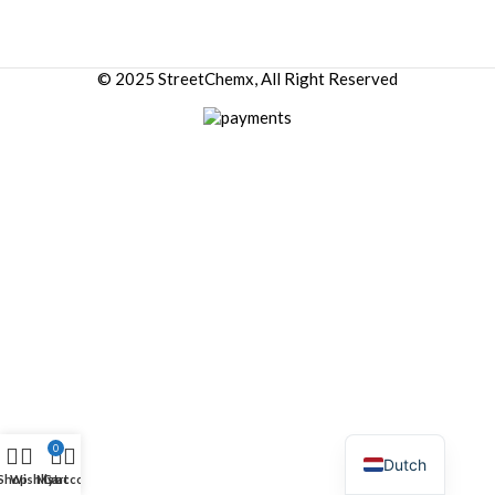
© 2025 StreetChemx, All Right Reserved
0
Dutch
Shop
Wishlist
My account
Cart