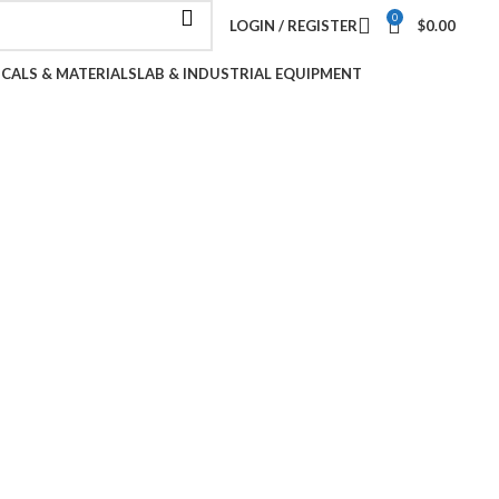
0
LOGIN / REGISTER
$
0.00
ICALS & MATERIALS
LAB & INDUSTRIAL EQUIPMENT