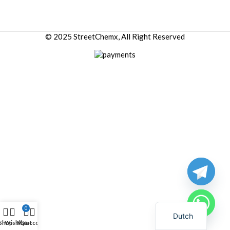
© 2025 StreetChemx, All Right Reserved
0
Dutch
Shop
Wishlist
My account
Cart