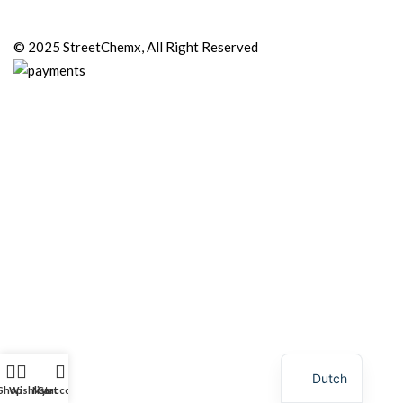
© 2025 StreetChemx, All Right Reserved
Dutch
Shop
Wishlist
My account
Cart