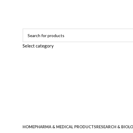
ADD ANYTHING HERE OR JUST REMOVE IT…
Select category
Browse Categories
HOME
PHARMA & MEDICAL PRODUCTS
RESEARCH & BIOL