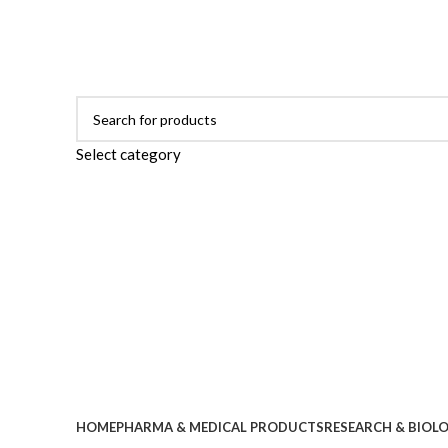
ADD ANYTHING HERE OR JUST REMOVE IT…
Select category
Browse Categories
HOME
PHARMA & MEDICAL PRODUCTS
RESEARCH & BIOL