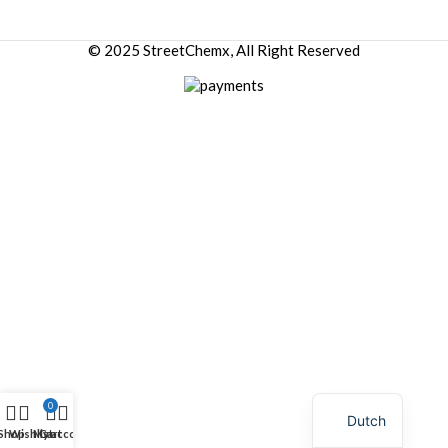
© 2025 StreetChemx, All Right Reserved
0
Dutch
Shop
Wishlist
My account
Cart