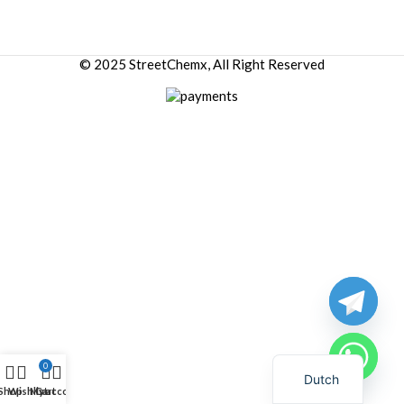
© 2025 StreetChemx, All Right Reserved
0
Dutch
Shop
Wishlist
My account
Cart