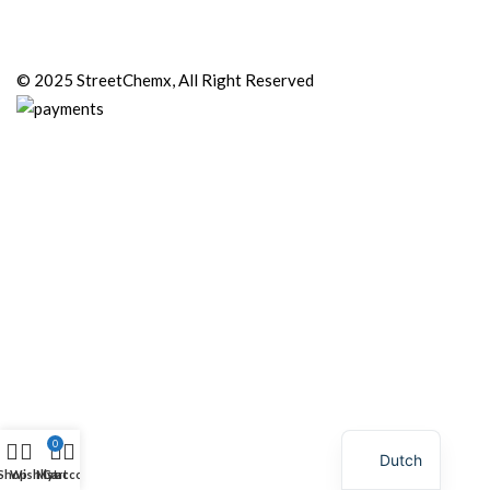
© 2025 StreetChemx, All Right Reserved
0
Dutch
Shop
Wishlist
My account
Cart