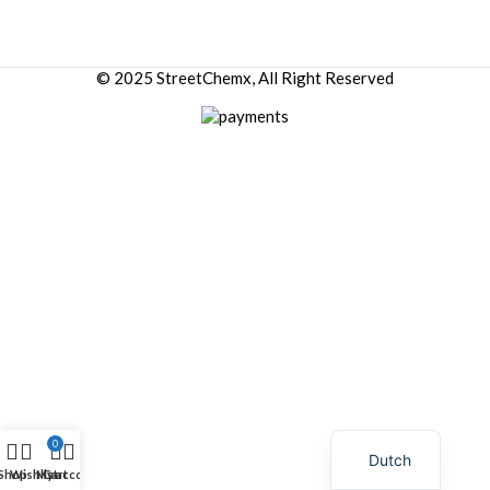
© 2025 StreetChemx, All Right Reserved
0
Dutch
Shop
Wishlist
My account
Cart