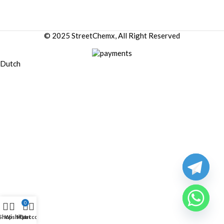
© 2025 StreetChemx, All Right Reserved
Dutch
0
Shop
Wishlist
My account
Cart