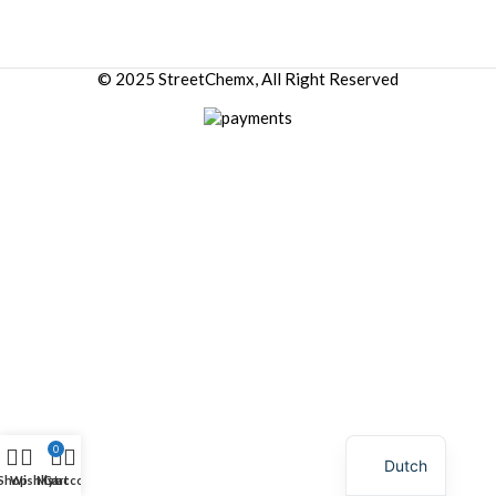
© 2025 StreetChemx, All Right Reserved
0
Dutch
Shop
Wishlist
My account
Cart