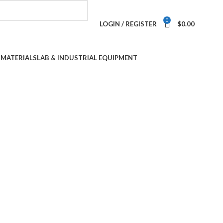
0
LOGIN / REGISTER
$
0.00
 MATERIALS
LAB & INDUSTRIAL EQUIPMENT