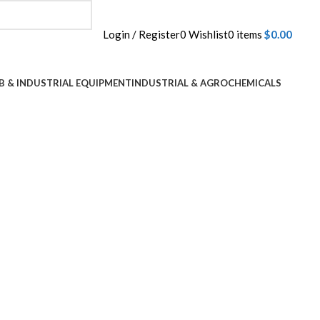
Login / Register
0
Wishlist
0
items
$
0.00
B & INDUSTRIAL EQUIPMENT
INDUSTRIAL & AGROCHEMICALS