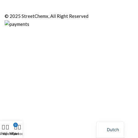
© 2025 StreetChemx, All Right Reserved
0
Dutch
Shop
Wishlist
My account
Cart