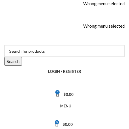
Wrong menu selected
ADD ANYTHING HERE OR JUST REMOVE IT…
Wrong menu selected
Search
LOGIN / REGISTER
0
$
0.00
MENU
0
$
0.00