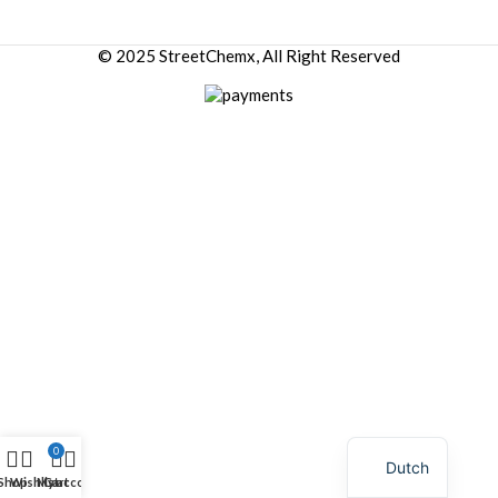
© 2025 StreetChemx, All Right Reserved
0
Dutch
Shop
Wishlist
My account
Cart