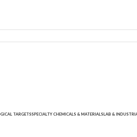
OGICAL TARGETS
SPECIALTY CHEMICALS & MATERIALS
LAB & INDUSTRI