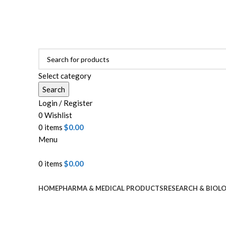
ADD ANYTHING HERE OR JUST REMOVE IT…
Select category
Search
Login / Register
0
Wishlist
0
items
$
0.00
Menu
0
items
$
0.00
Browse Categories
HOME
PHARMA & MEDICAL PRODUCTS
RESEARCH & BIOL