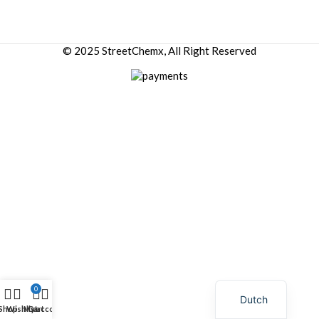
© 2025 StreetChemx, All Right Reserved
0
Dutch
Shop
Wishlist
My account
Cart