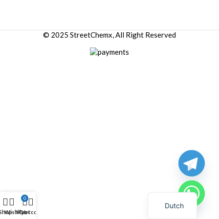
© 2025 StreetChemx, All Right Reserved
0
Dutch
Shop
Wishlist
My account
Cart