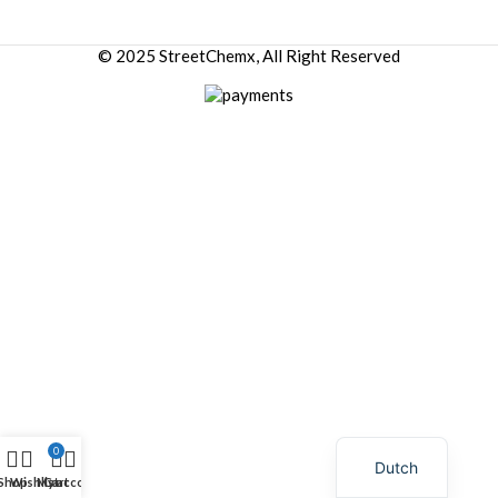
© 2025 StreetChemx, All Right Reserved
0
Dutch
Shop
Wishlist
My account
Cart