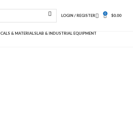
0
LOGIN / REGISTER
$
0.00
ICALS & MATERIALS
LAB & INDUSTRIAL EQUIPMENT