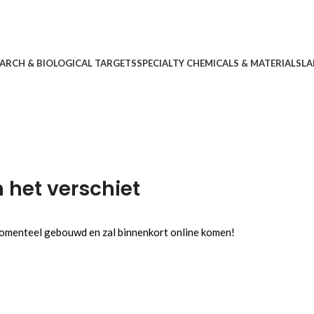
ARCH & BIOLOGICAL TARGETS
SPECIALTY CHEMICALS & MATERIALS
LA
n het verschiet
 momenteel gebouwd en zal binnenkort online komen!