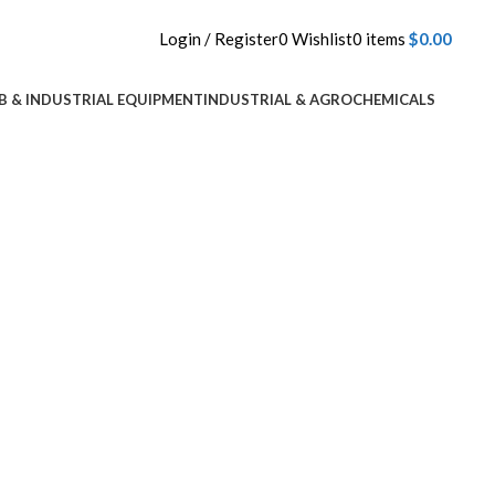
Login / Register
0
Wishlist
0
items
$
0.00
B & INDUSTRIAL EQUIPMENT
INDUSTRIAL & AGROCHEMICALS