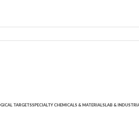
OGICAL TARGETS
SPECIALTY CHEMICALS & MATERIALS
LAB & INDUSTRI