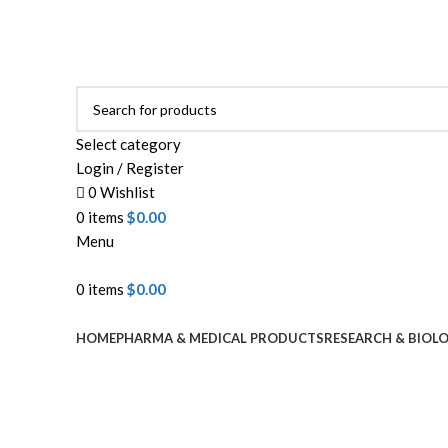
ADD ANYTHING HERE OR JUST REMOVE IT…
Select category
Login / Register
0
Wishlist
0
items
$
0.00
Menu
0
items
$
0.00
Browse Categories
HOME
PHARMA & MEDICAL PRODUCTS
RESEARCH & BIOL