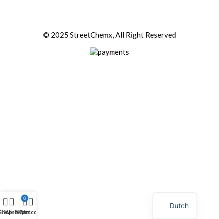
© 2025 StreetChemx, All Right Reserved
0
Dutch
Shop
Wishlist
My account
Cart