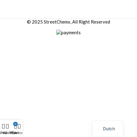
© 2025 StreetChemx, All Right Reserved
0
Dutch
Shop
Wishlist
My account
Cart