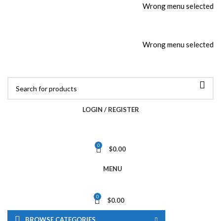
Wrong menu selected
ADD ANYTHING HERE OR JUST REMOVE IT…
Wrong menu selected
LOGIN / REGISTER
0
$
0.00
MENU
0
$
0.00
BROWSE CATEGORIES