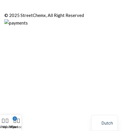
© 2025 StreetChemx, All Right Reserved
0
Dutch
Shop
Wishlist
My account
Cart