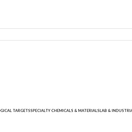
OGICAL TARGETS
SPECIALTY CHEMICALS & MATERIALS
LAB & INDUSTRI