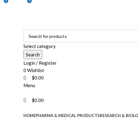
0
0
0
ADD ANYTHING HERE OR JUST REMOVE IT…
Select category
Search
Login / Register
0
Wishlist
$
0.00
Menu
$
0.00
Browse Categories
HOME
PHARMA & MEDICAL PRODUCTS
RESEARCH & BIOL