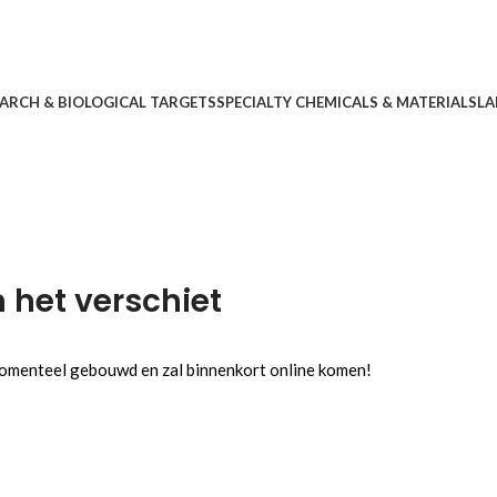
ARCH & BIOLOGICAL TARGETS
SPECIALTY CHEMICALS & MATERIALS
LA
n het verschiet
 momenteel gebouwd en zal binnenkort online komen!