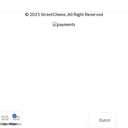
© 2025 StreetChemx, All Right Reserved
0
Dutch
Shop
Wishlist
My account
Cart