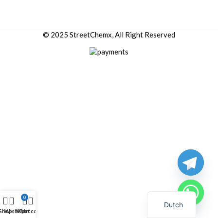
© 2025 StreetChemx, All Right Reserved
0
Dutch
Shop
Wishlist
My account
Cart