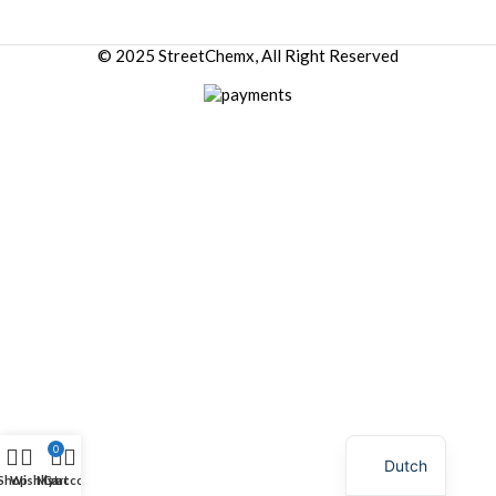
© 2025 StreetChemx, All Right Reserved
0
Dutch
Shop
Wishlist
My account
Cart