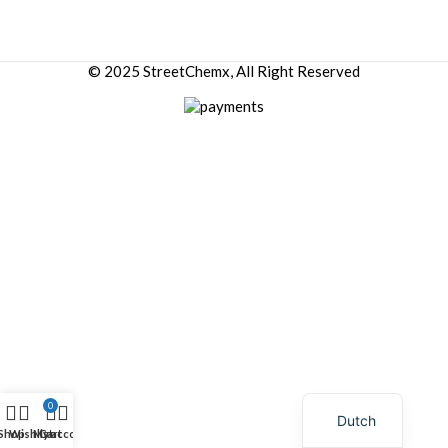
© 2025 StreetChemx, All Right Reserved
0
Dutch
Shop
Wishlist
My account
Cart