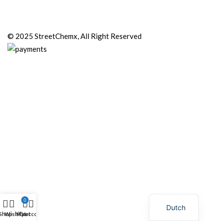
© 2025 StreetChemx, All Right Reserved
0
Dutch
Shop
Wishlist
My account
Cart