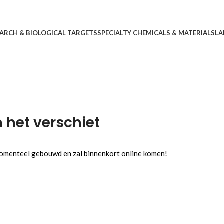
ARCH & BIOLOGICAL TARGETS
SPECIALTY CHEMICALS & MATERIALS
LA
n het verschiet
 momenteel gebouwd en zal binnenkort online komen!