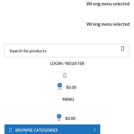
Wrong menu selected
ADD ANYTHING HERE OR JUST REMOVE IT…
Wrong menu selected
LOGIN / REGISTER
0
$
0.00
MENU
0
$
0.00
BROWSE CATEGORIES