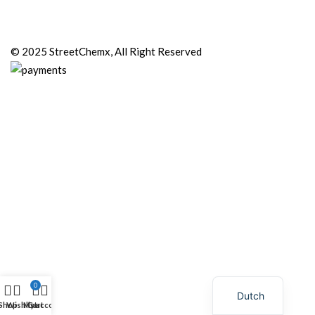
© 2025 StreetChemx, All Right Reserved
0
Dutch
Shop
Wishlist
My account
Cart